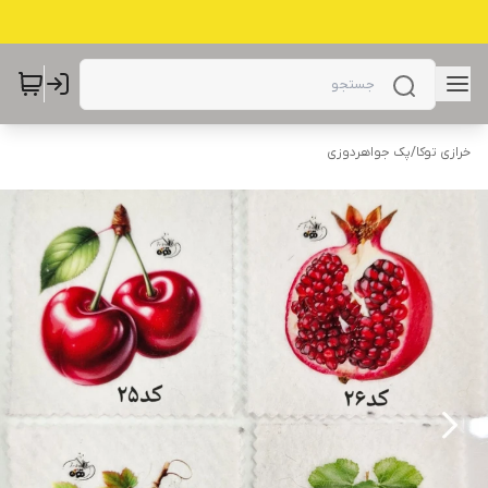
خرازی توکا
/
پک جواهردوزی