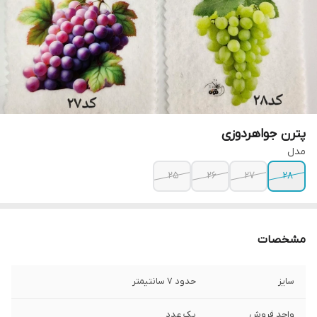
پترن جواهردوزی
مدل
۲۵
۲۶
۲۷
۲۸
مشخصات
سایز
حدود ۷ سانتیمتر
واحد فروش
یک عدد