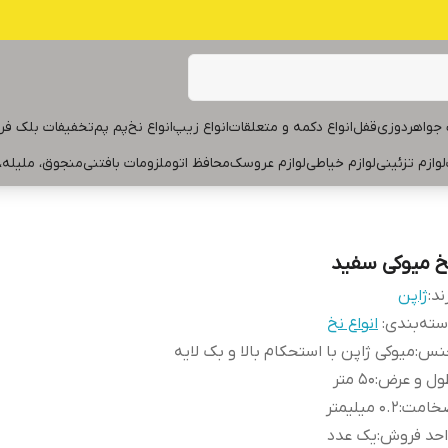
جواهردوزی
قفل
انواع دکمه و متعلقات
انواع زیپ
انواع نخ
پم پم
تخفیفات بلک فر
لوازم تزئینی
لوازم خیاطی
لوازم عروسک
محافظ اتو
ملزومات بافتنی
منجوق، ملیله،
خ میوکی سفید
ند:
ژاپن
ته‌بندی
:
انواع نخ
نس
:
میوکی ژاپن با استحکام بالا و بک لایه
ول و عرض
:
۵۰ متر
خامت
:
۰.۲ میلیمتر
احد فروش
:
یک عدد