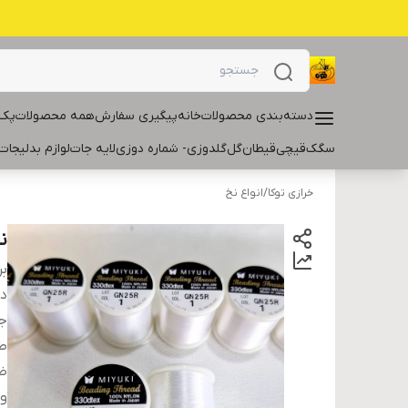
دسته‌بندی محصولات
خانه
پیگیری سفارش
همه محصولات
پک 
سگک
قیچی
قیطان
گل
گلدوزی- شماره دوزی
لایه جات
لوازم بدلیجات
خرازی توکا
/
انواع نخ
ن
بر
دس
ج
ط
ض
و