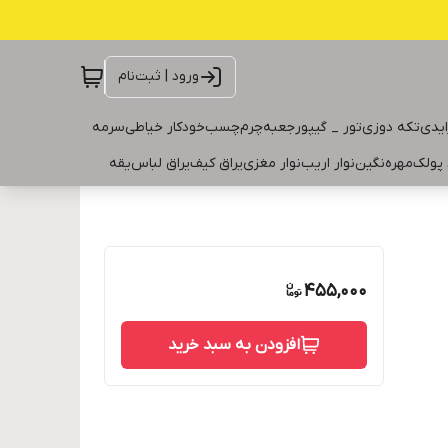
ورود | ثبت‌نام
ایدی
تکه دوزی
تور _ گیپور
جعبه
چرم
چسب
خودکار خیاطی
سرمه
 پولک
مهره
نگین
نوار اریب
نوار مغزی
یراق کیف
یراق لباس
یقه
455,000
افزودن به سبد خرید