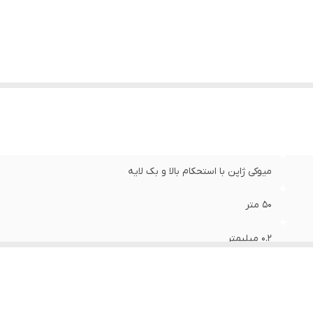
میوکی ژاپن با استحکام بالا و بک لایه
۵۰ متر
۰.۲ میلیمتر
یک عدد