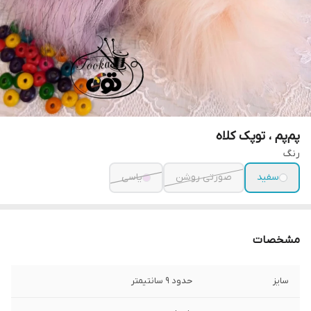
پم‌پم ، توپک کلاه
رنگ
سفید
صورتی روشن
یاسی
مشخصات
سایز
حدود ۹ سانتیمتر