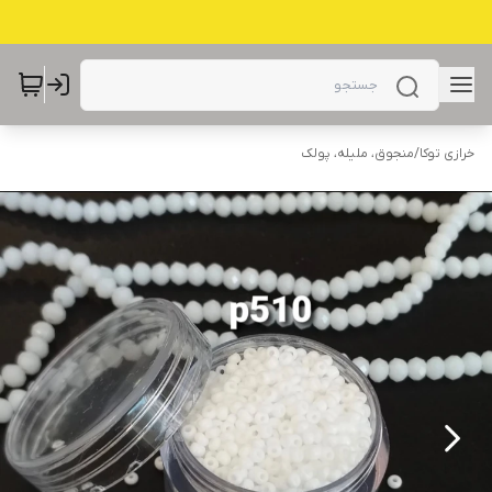
خرازی توکا
/
منجوق، ملیله، پولک