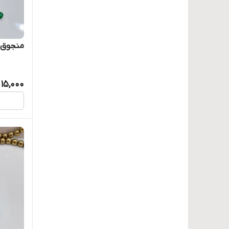
منجوق د
15,000