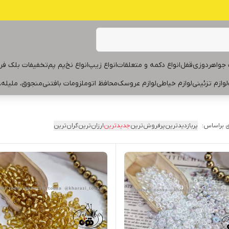
جواهردوزی
قفل
انواع دکمه و متعلقات
انواع زیپ
انواع نخ
پم پم
تخفیفات بلک فر
لوازم تزئینی
لوازم خیاطی
لوازم عروسک
محافظ اتو
ملزومات بافتنی
منجوق، ملیله،
 براساس:
پربازدیدترین
پرفروش‌ترین
جدیدترین
ارزان‌ترین
گران‌ترین