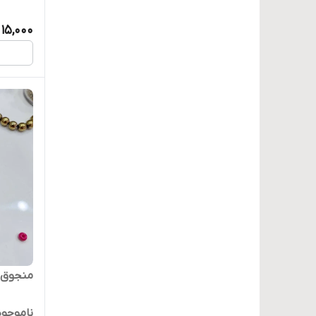
15,000
منجوق د
ناموجود