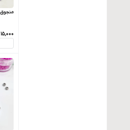
منجوق د
15,000