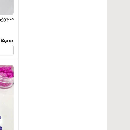
منجوق د
15,000