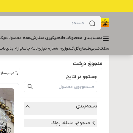
دسته‌بندی محصولات
خانه
پیگیری سفارش
همه محصولات
پک 
سگک
قیچی
قیطان
گل
گلدوزی- شماره دوزی
لایه جات
لوازم بدلیجات
منجوق درشت
مرتب‌سازی
جستجو در نتایج
دسته‌بندی
منجوق، ملیله، پولک