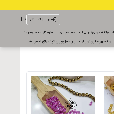
ورود | ثبت‌نام
ایدی
تکه دوزی
تور _ گیپور
جعبه
چرم
چسب
خودکار خیاطی
سرمه
 پولک
مهره
نگین
نوار اریب
نوار مغزی
یراق کیف
یراق لباس
یقه