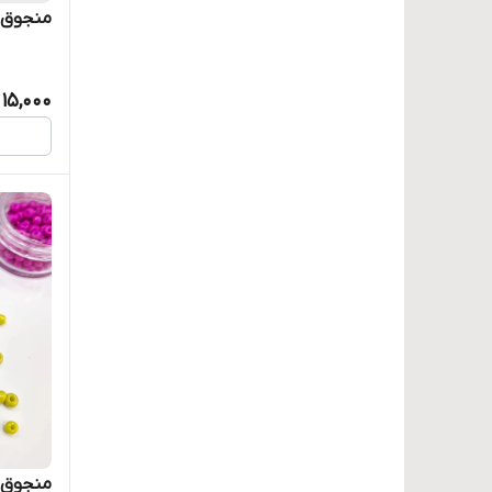
منجوق د
15,000
منجوق د