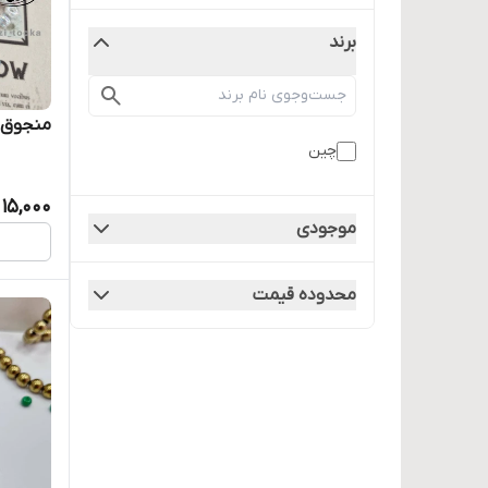
برند
منجوق 
چین
15,000
موجودی
محدوده قیمت