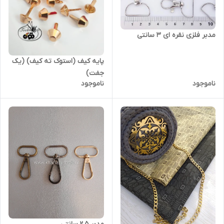
مدبر فلزی نقره ای ۳ سانتی
پایه کیف (استوک ته کیف) (یک
جفت)
ناموجود
ناموجود