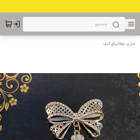
خرازی توکا
/
یراق کیف