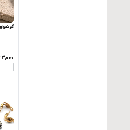
گوشوار
33,000