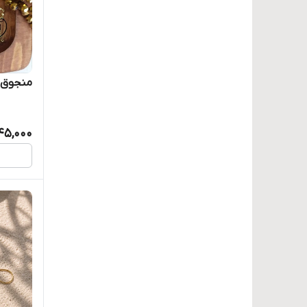
ماهور
میوکی ژاپن
نازنخ
منجوق fgb ۲۱
نورگه ترک
45,000
هایا
هندی
هوگر آلمانی
ورامین
وستا