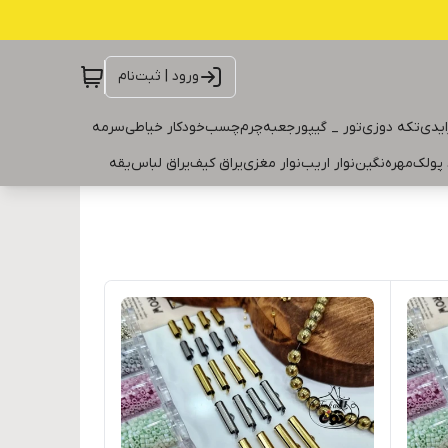
ورود | ثبت‌نام
ایدی
تکه دوزی
تور _ گیپور
جعبه
چرم
چسب
خودکار خیاطی
سرمه
 پولک
مهره
نگین
نوار اریب
نوار مغزی
یراق کیف
یراق لباس
یقه