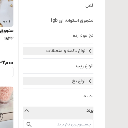
قفل
منجوق استوانه ای fgb
منجوق م
نخ موم زده
۱۸۳۲
انواع دکمه و متعلقات
132,000
انواع زیپ
انواع نخ
پم پم
برند
تخفیفات بلک فرایدی
تکه دوزی