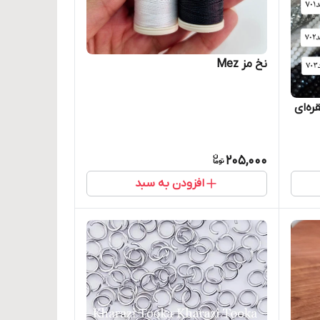
نخ مز Mez
205,000
افزودن به سبد