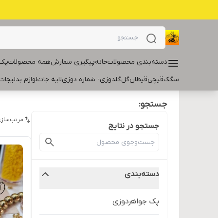
دسته‌بندی محصولات
خانه
پیگیری سفارش
همه محصولات
پک 
سگک
قیچی
قیطان
گل
گلدوزی- شماره دوزی
لایه جات
لوازم بدلیجات
جستجو:
مرتب‌سازی
جستجو در نتایج
دسته‌بندی
پک جواهردوزی