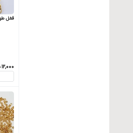
ارگان اصل
سگک
قفل طو
اطلس
قیچی
ایران
قیطان
باروک
کارگاه
بوش
12,000
گل
پاکستانی
گلدوزی- شماره دوزی
پرسیوسا چک
لایه جات
پگاه
لوازم بدلیجات
پنگوئن