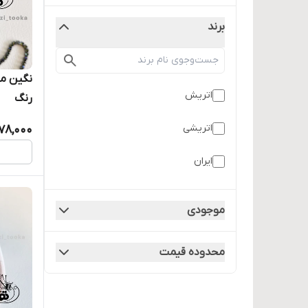
برند
نگین مت
اتریش
رنگ
اتریشی
78,000
ایران
موجودی
محدوده قیمت