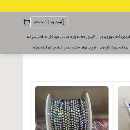
ورود | ثبت‌نام
ایدی
تکه دوزی
تور _ گیپور
جعبه
چرم
چسب
خودکار خیاطی
سرمه
 پولک
مهره
نگین
نوار اریب
نوار مغزی
یراق کیف
یراق لباس
یقه