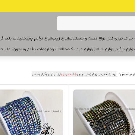
جواهردوزی
قفل
انواع دکمه و متعلقات
انواع زیپ
انواع نخ
پم پم
تخفیفات بلک فر
لوازم تزئینی
لوازم خیاطی
لوازم عروسک
محافظ اتو
ملزومات بافتنی
منجوق، ملیله،
 براساس:
پربازدیدترین
پرفروش‌ترین
جدیدترین
ارزان‌ترین
گران‌ترین