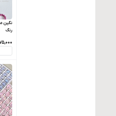
نگین م
رنگ
75,000