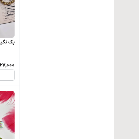
پک نگین م
67,000