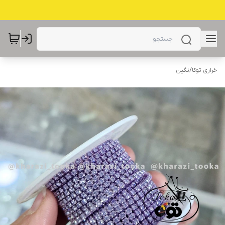
خرازی توکا
/
نگین