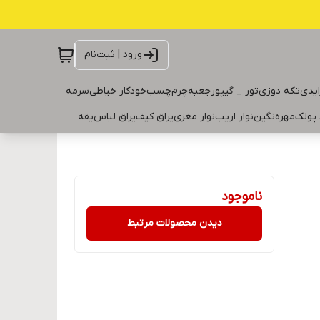
ورود | ثبت‌نام
ایدی
تکه دوزی
تور _ گیپور
جعبه
چرم
چسب
خودکار خیاطی
سرمه
 پولک
مهره
نگین
نوار اریب
نوار مغزی
یراق کیف
یراق لباس
یقه
ناموجود
دیدن محصولات مرتبط