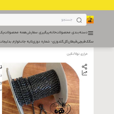
دسته‌بندی محصولات
خانه
پیگیری سفارش
همه محصولات
پک 
سگک
قیچی
قیطان
گل
گلدوزی- شماره دوزی
لایه جات
لوازم بدلیجات
خرازی توکا
/
نگین
ن
دس
و
سا