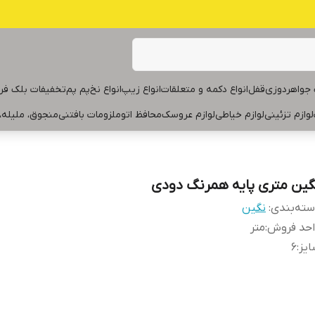
جواهردوزی
قفل
انواع دکمه و متعلقات
انواع زیپ
انواع نخ
پم پم
تخفیفات بلک فر
لوازم تزئینی
لوازم خیاطی
لوازم عروسک
محافظ اتو
ملزومات بافتنی
منجوق، ملیله،
گین متری پایه همرنگ دودی
ته‌بندی
:
نگین
احد فروش
:
متر
یز
:
۶