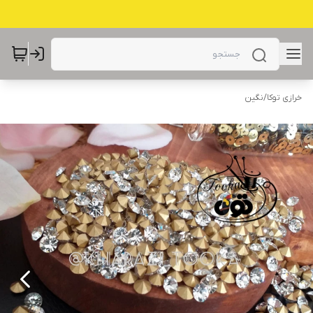
خرازی توکا
/
نگین