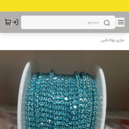
خرازی توکا
/
نگین