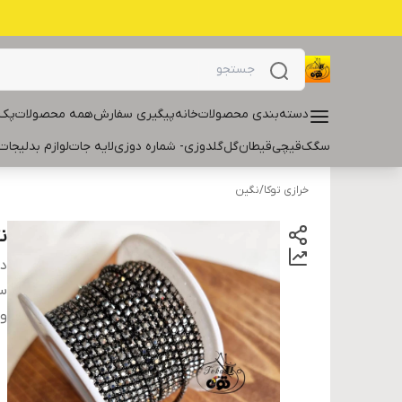
دسته‌بندی محصولات
خانه
پیگیری سفارش
همه محصولات
پک 
سگک
قیچی
قیطان
گل
گلدوزی- شماره دوزی
لایه جات
لوازم بدلیجات
خرازی توکا
/
نگین
ن
دس
سا
و