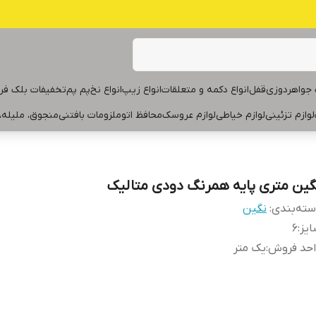
جواهردوزی
قفل
انواع دکمه و متعلقات
انواع زیپ
انواع نخ
پم پم
تخفیفات بلک فر
لوازم تزئینی
لوازم خیاطی
لوازم عروسک
محافظ اتو
ملزومات بافتنی
منجوق، ملیله،
گین متری پایه همرنگ دودی متالیک
ته‌بندی
:
نگین
یز
:
۶
احد فروش
:
یک متر