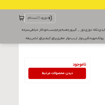
ورود | ثبت‌نام
ایدی
تکه دوزی
تور _ گیپور
جعبه
چرم
چسب
خودکار خیاطی
سرمه
 پولک
مهره
نگین
نوار اریب
نوار مغزی
یراق کیف
یراق لباس
یقه
ناموجود
دیدن محصولات مرتبط