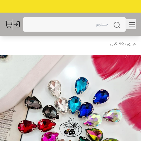
خرازی توکا
/
نگین