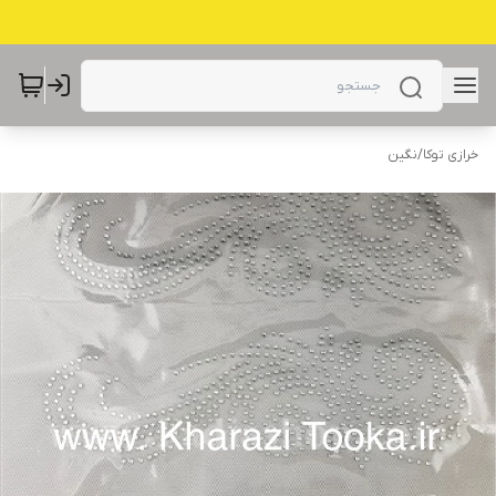
خرازی توکا
/
نگین