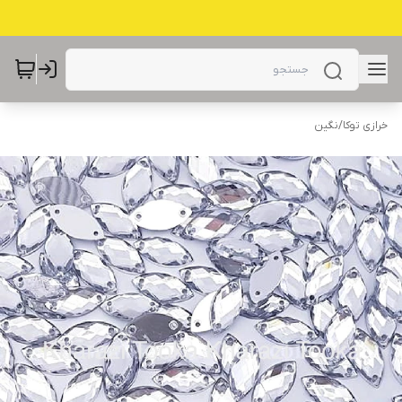
خرازی توکا
/
نگین