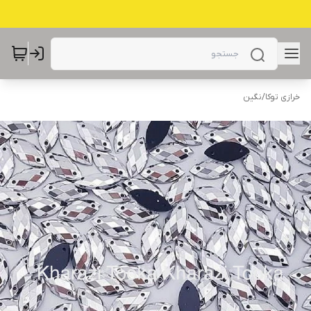
خرازی توکا
/
نگین