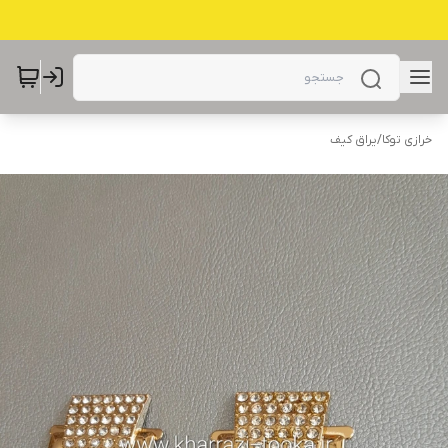
خرازی توکا
/
یراق کیف