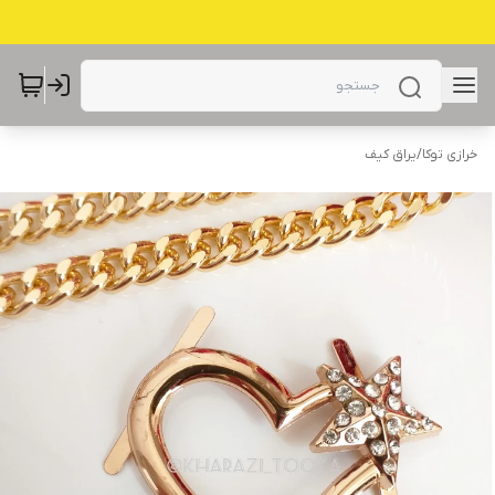
خرازی توکا
/
یراق کیف