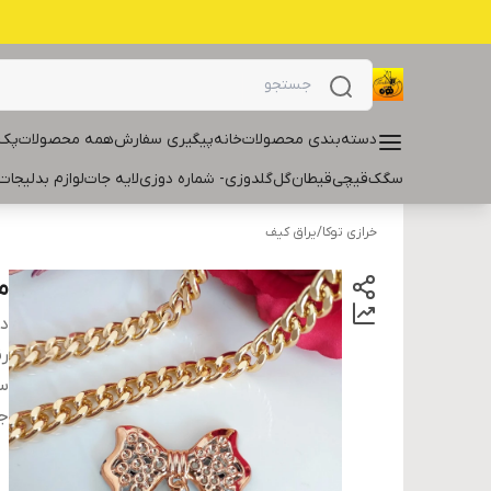
دسته‌بندی محصولات
خانه
پیگیری سفارش
همه محصولات
پک 
سگک
قیچی
قیطان
گل
گلدوزی- شماره دوزی
لایه جات
لوازم بدلیجات
خرازی توکا
/
یراق کیف
م
دس
ر
سا
ج