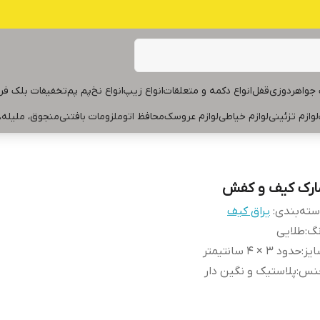
جواهردوزی
قفل
انواع دکمه و متعلقات
انواع زیپ
انواع نخ
پم پم
تخفیفات بلک فر
لوازم تزئینی
لوازم خیاطی
لوازم عروسک
محافظ اتو
ملزومات بافتنی
منجوق، ملیله،
ارک کیف و کفش
ته‌بندی
:
یراق کیف
نگ
:
طلایی
یز
:
حدود ۳ × ۴ سانتیمتر
نس
:
پلاستیک و نگین دار