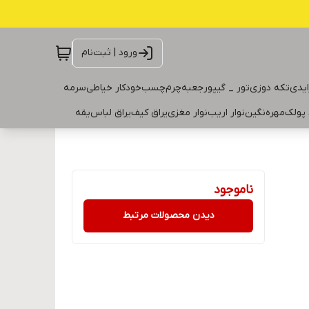
ورود | ثبت‌نام
ایدی
تکه دوزی
تور _ گیپور
جعبه
چرم
چسب
خودکار خیاطی
سرمه
 پولک
مهره
نگین
نوار اریب
نوار مغزی
یراق کیف
یراق لباس
یقه
ناموجود
دیدن محصولات مرتبط