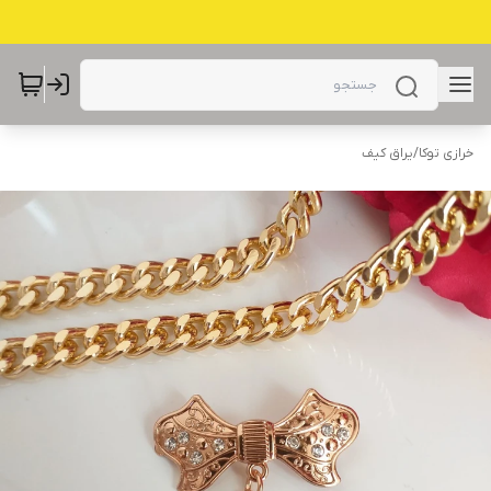
خرازی توکا
/
یراق کیف