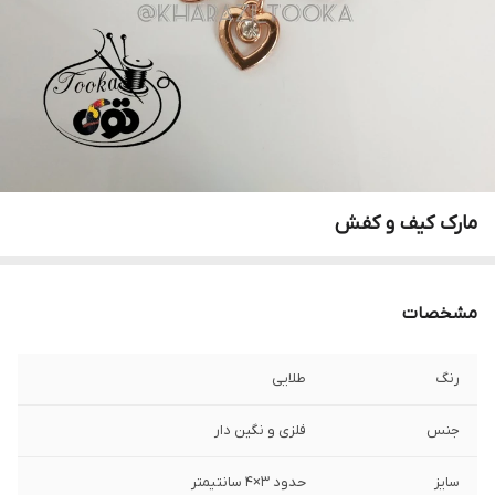
مارک کیف و کفش
مشخصات
رنگ
طلایی
جنس
فلزی و نگین دار
سایز
حدود ۳×۴ سانتیمتر