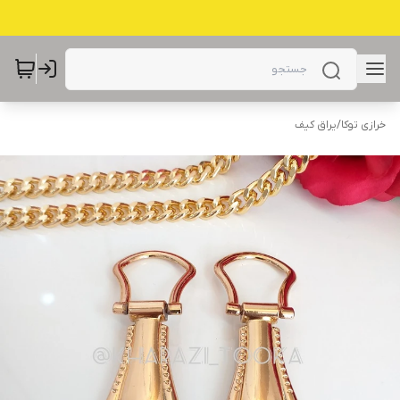
خرازی توکا
/
یراق کیف