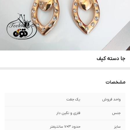
جا دسته کیف
مشخصات
واحد فروش
یک جفت
جنس
فلزی و نگین دار
سایز
حدود ۳×۷ سانتیمتر