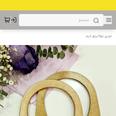
خرازی توکا
/
یراق کیف