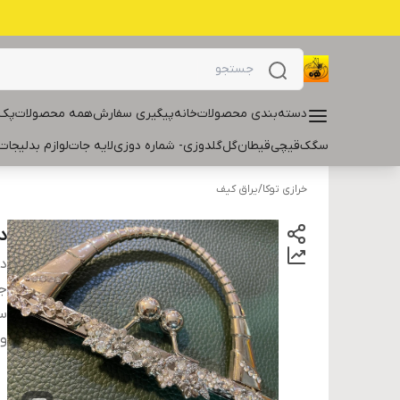
دسته‌بندی محصولات
خانه
پیگیری سفارش
همه محصولات
پک 
سگک
قیچی
قیطان
گل
گلدوزی- شماره دوزی
لایه جات
لوازم بدلیجات
خرازی توکا
/
یراق کیف
د
دس
ج
سا
و