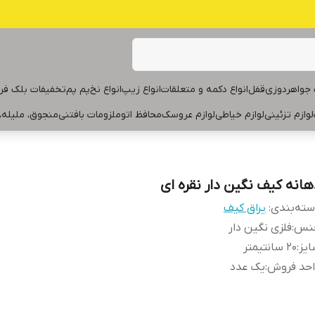
جواهردوزی
قفل
انواع دکمه و متعلقات
انواع زیپ
انواع نخ
پم پم
تخفیفات بلک فر
لوازم تزئینی
لوازم خیاطی
لوازم عروسک
محافظ اتو
ملزومات بافتنی
منجوق، ملیله،
هانه کیف نگین دار نقره ای
ته‌بندی
:
یراق کیف
نس
:
فلزی نگین دار
یز
:
۲۰ سانتیمتر
احد فروش
:
یک عدد