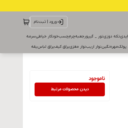
ورود | ثبت‌نام
ایدی
تکه دوزی
تور _ گیپور
جعبه
چرم
چسب
خودکار خیاطی
سرمه
 پولک
مهره
نگین
نوار اریب
نوار مغزی
یراق کیف
یراق لباس
یقه
ناموجود
دیدن محصولات مرتبط