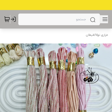
خرازی توکا
/
قیطان