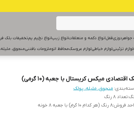
جواهردوزی
قفل
انواع دکمه و متعلقات
انواع زیپ
انواع نخ
پم پم
تخفیفات بلک فر
لوازم تزئینی
لوازم خیاطی
لوازم عروسک
محافظ اتو
ملزومات بافتنی
منجوق، ملیله،
 اقتصادی میکس کریستال با جعبه (۱۰ گرمی)
ته‌بندی
:
منجوق، ملیله، پولک
نگ
:
تعداد ۸ رنگ
احد فروش
:
۸ رنگ (هر کدام ۱۰ گرم) با جعبه ۸ خونه