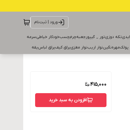
ورود | ثبت‌نام
ایدی
تکه دوزی
تور _ گیپور
جعبه
چرم
چسب
خودکار خیاطی
سرمه
 پولک
مهره
نگین
نوار اریب
نوار مغزی
یراق کیف
یراق لباس
یقه
415,000
افزودن به سبد خرید