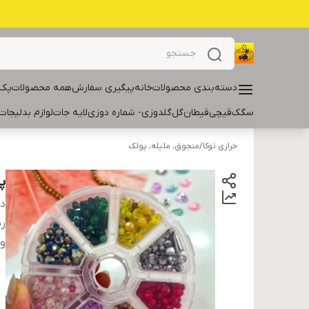
دسته‌بندی محصولات
خانه
پیگیری سفارش
همه محصولات
پک 
سگک
قیچی
قیطان
گل
گلدوزی- شماره دوزی
لایه جات
لوازم بدلیجات
خرازی توکا
/
منجوق، ملیله، پولک
پک
دس
ر
و