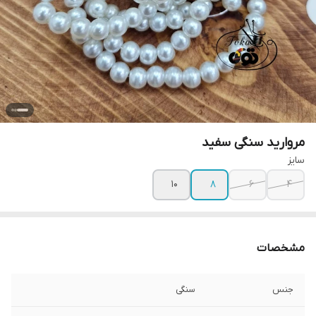
مروارید سنگی سفید
سایز
۱۰
۸
۶
۴
مشخصات
جنس
سنگی