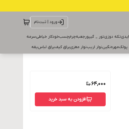
ورود | ثبت‌نام
ایدی
تکه دوزی
تور _ گیپور
جعبه
چرم
چسب
خودکار خیاطی
سرمه
 پولک
مهره
نگین
نوار اریب
نوار مغزی
یراق کیف
یراق لباس
یقه
64,000
افزودن به سبد خرید