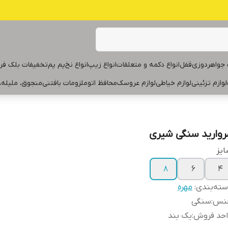
جواهردوزی
قفل
انواع دکمه و متعلقات
انواع زیپ
انواع نخ
پم پم
تخفیفات بلک فر
لوازم تزئینی
لوازم خیاطی
لوازم عروسک
محافظ اتو
ملزومات بافتنی
منجوق، ملیله،
روارید سنگی شیری
یز
۸
۶
۴
ته‌بندی
:
مهره
نس
:
سنگی
احد فروش
:
یک بند