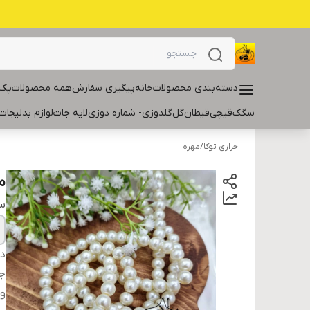
دسته‌بندی محصولات
خانه
پیگیری سفارش
همه محصولات
پک 
سگک
قیچی
قیطان
گل
گلدوزی- شماره دوزی
لایه جات
لوازم بدلیجات
خرازی توکا
/
مهره
م
سا
دس
ج
و