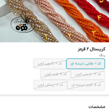
کریستال ۲ قرمز
رنگ
کد ۱- طلایی شیشه ای
کد ۲- گلبهی گچی
کد ۳- نارنجی گچی
کد ۴- قرمز گچی
کد ۵- قرمز شیشه ای
کد ۶- زرشکی گچی
مشخصات