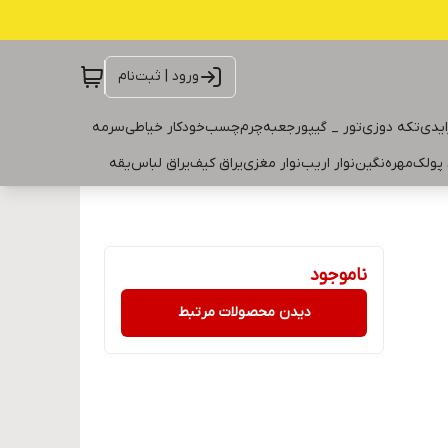
ورود | ثبت‌نام
ایدی
تکه دوزی
تور _ گیپور
جعبه
چرم
چسب
خودکار خیاطی
سرمه
 پولک
مهره
نگین
نوار اریب
نوار مغزی
یراق کیف
یراق لباس
یقه
ناموجود
دیدن محصولات مرتبط