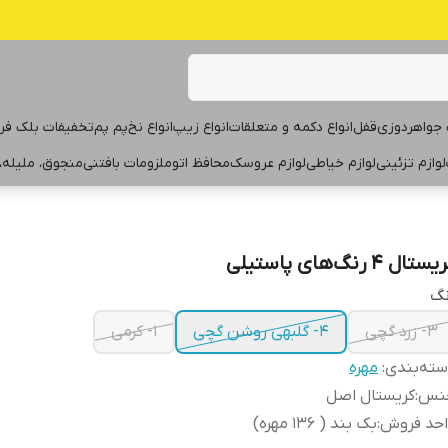
جواهردوزی
قفل
انواع دکمه و متعلقات
انواع زیپ
انواع نخ
پم پم
تخفیفات بلک فر
لوازم تزئینی
لوازم خیاطی
لوازم عروسک
محافظ اتو
ملزومات بافتنی
منجوق، ملیله،
ستال ۴ رنگ‌های پاستیلی
نگ
۳- زرد گچی
۴- گلبهی روشن گچی
۱- کرمی
ته‌بندی
:
مهره
نس
:
کریستال اصل
احد فروش
:
بک بند ( ۱۳۶ مهره)