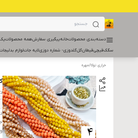
دسته‌بندی محصولات
خانه
پیگیری سفارش
همه محصولات
پک 
سگک
قیچی
قیطان
گل
گلدوزی- شماره دوزی
لایه جات
لوازم بدلیجات
خرازی توکا
/
مهره
کری
ر
دس
ج
و