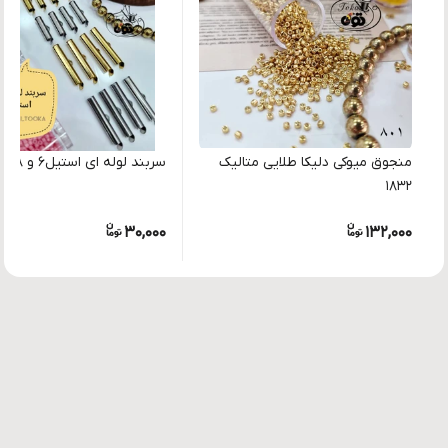
منجوق میوکی دلیکا طلایی متالیک
سربند لوله ای استیل۶ و ۸ و ۱۰ میل
۱۸۳۲
30,000
132,000