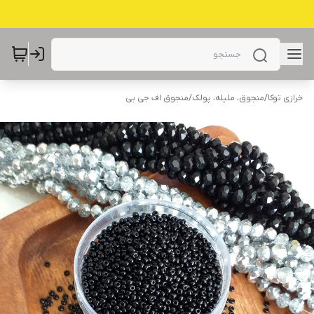
خرازی توکا
/
منجوق، ملیله، پولک
/
منجوق اف جی بی