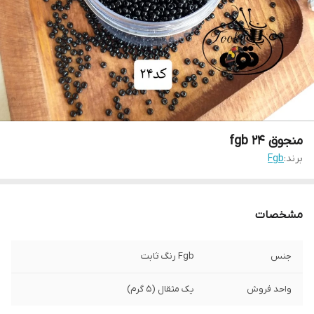
منجوق fgb ۲۴
برند:
Fgb
مشخصات
جنس
Fgb رنگ ثابت
واحد فروش
یک مثقال (۵ گرم)