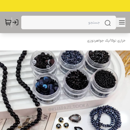
خرازی توکا
/
پک جواهردوزی