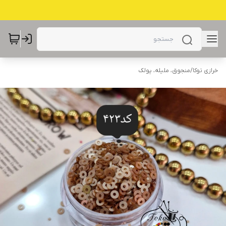
خرازی توکا
/
منجوق، ملیله، پولک