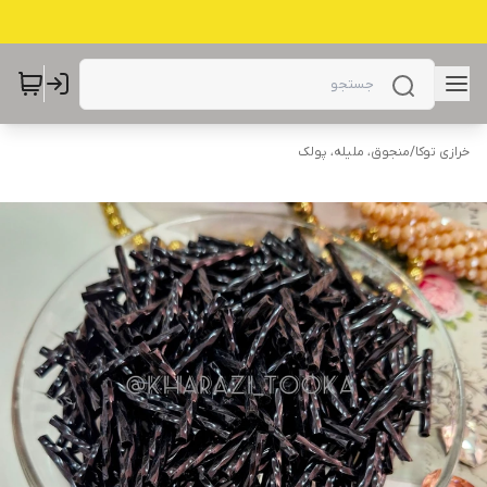
خرازی توکا
/
منجوق، ملیله، پولک