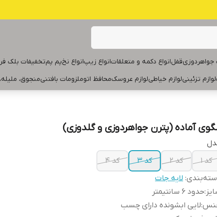
جواهردوزی
قفل
انواع دکمه و متعلقات
انواع زیپ
انواع نخ
پم پم
تخفیفات بلک فر
لوازم تزئینی
لوازم خیاطی
لوازم عروسک
محافظ اتو
ملزومات بافتنی
منجوق، ملیله،
لگوی آماده (پترن جواهردوزی و گلدوزی)
دل
کد ۱
کد ۲
کد ۳
کد ۴
ته‌بندی
:
لایه جات
یز
:
حدود ۶ سانتیمتر
نس
:
لایی ابشونده دارای چسب