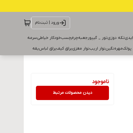
ورود | ثبت‌نام
ایدی
تکه دوزی
تور _ گیپور
جعبه
چرم
چسب
خودکار خیاطی
سرمه
 پولک
مهره
نگین
نوار اریب
نوار مغزی
یراق کیف
یراق لباس
یقه
ناموجود
دیدن محصولات مرتبط