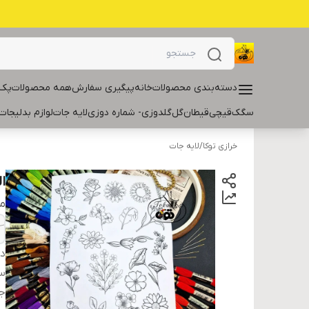
دسته‌بندی محصولات
خانه
پیگیری سفارش
همه محصولات
پک 
سگک
قیچی
قیطان
گل
گلدوزی- شماره دوزی
لایه جات
لوازم بدلیجات
خرازی توکا
/
لایه جات
ا
م
دس
سا
ج