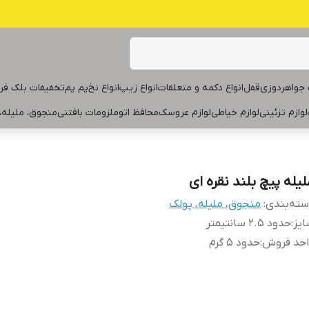
جواهردوزی
قفل
انواع دکمه و متعلقات
انواع زیپ
انواع نخ
پم پم
تخفیفات بلک فر
لوازم تزئینی
لوازم خیاطی
لوازم عروسک
محافظ اتو
ملزومات بافتنی
منجوق، ملیله،
لیله پیچ بلند نقره ای
ته‌بندی
:
منجوق، ملیله، پولک
یز
:
حدود ۲.۵ سانتیمتر
احد فروش
:
حدود ۵ گرم