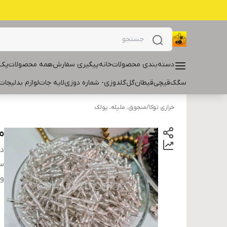
دسته‌بندی محصولات
خانه
پیگیری سفارش
همه محصولات
پک 
سگک
قیچی
قیطان
گل
گلدوزی- شماره دوزی
لایه جات
لوازم بدلیجات
خرازی توکا
/
منجوق، ملیله، پولک
م
دس
سا
و