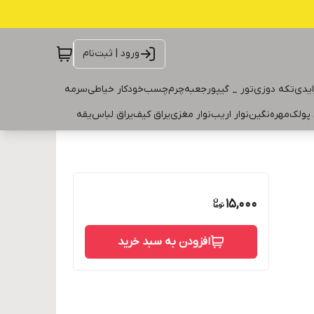
ورود | ثبت‌نام
ایدی
تکه دوزی
تور _ گیپور
جعبه
چرم
چسب
خودکار خیاطی
سرمه
 پولک
مهره
نگین
نوار اریب
نوار مغزی
یراق کیف
یراق لباس
یقه
15,000
افزودن به سبد خرید