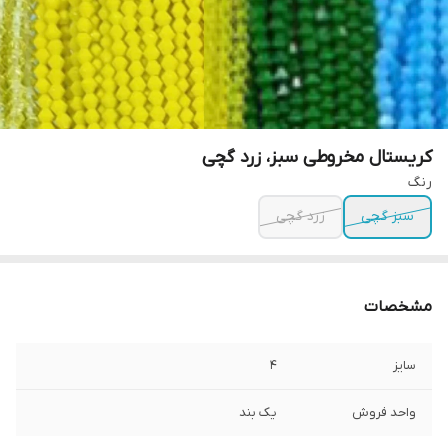
کریستال مخروطی سبز، زرد گچی
رنگ
سبز گچی
زرد گچی
مشخصات
سایز
۴
واحد فروش
یک بند