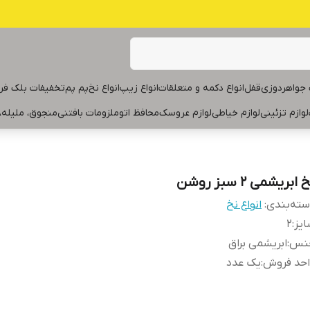
جواهردوزی
قفل
انواع دکمه و متعلقات
انواع زیپ
انواع نخ
پم پم
تخفیفات بلک فر
لوازم تزئینی
لوازم خیاطی
لوازم عروسک
محافظ اتو
ملزومات بافتنی
منجوق، ملیله،
 ابریشمی ۲ سبز روشن
ته‌بندی
:
انواع نخ
یز
:
۲
نس
:
ابریشمی براق
احد فروش
:
یک عدد