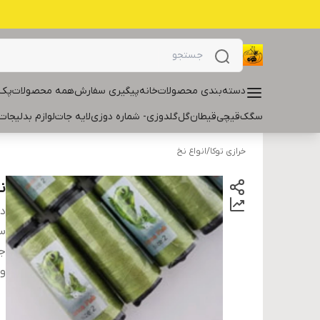
دسته‌بندی محصولات
خانه
پیگیری سفارش
همه محصولات
پک 
سگک
قیچی
قیطان
گل
گلدوزی- شماره دوزی
لایه جات
لوازم بدلیجات
خرازی توکا
/
انواع نخ
نخ
دس
سا
ج
و