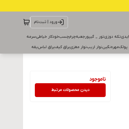
ورود | ثبت‌نام
ایدی
تکه دوزی
تور _ گیپور
جعبه
چرم
چسب
خودکار خیاطی
سرمه
 پولک
مهره
نگین
نوار اریب
نوار مغزی
یراق کیف
یراق لباس
یقه
ناموجود
دیدن محصولات مرتبط