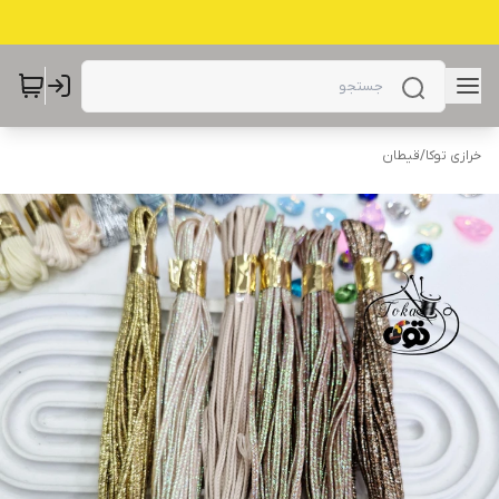
خرازی توکا
/
قیطان