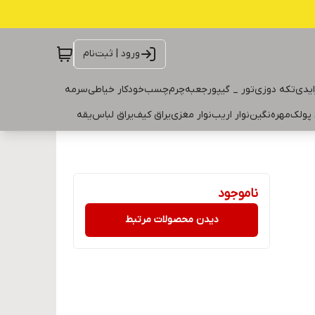
ورود | ثبت‌نام
ایدی
تکه دوزی
تور _ گیپور
جعبه
چرم
چسب
خودکار خیاطی
سرمه
 پولک
مهره
نگین
نوار اریب
نوار مغزی
یراق کیف
یراق لباس
یقه
ناموجود
دیدن محصولات مرتبط