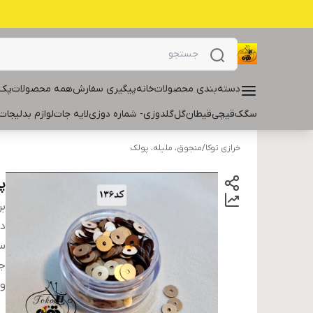
دسته‌بندی محصولات
خانه
پیگیری سفارش
همه محصولات
پک 
سگک
قیچی
قیطان
گل
گلدوزی- شماره دوزی
لایه جات
لوازم بدلیجات
خرازی توکا
/
منجوق، ملیله، پولک
پو
بر
دس
سا
ج
و