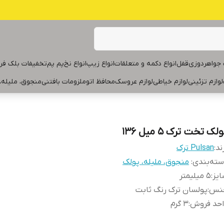
جواهردوزی
قفل
انواع دکمه و متعلقات
انواع زیپ
انواع نخ
پم پم
تخفیفات بلک فر
لوازم تزئینی
لوازم خیاطی
لوازم عروسک
محافظ اتو
ملزومات بافتنی
منجوق، ملیله،
لک تخت ترک ۵ میل ۱۳۶
ند:
Pulsan ترک
ته‌بندی
:
منجوق، ملیله، پولک
یز
:
۵ میلیمتر
نس
:
پولسان ترک رنگ ثابت
احد فروش
:
۳ گرم