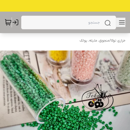
خرازی توکا
/
منجوق، ملیله، پولک