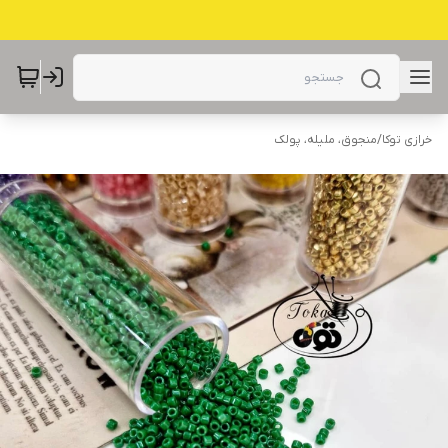
خرازی توکا
/
منجوق، ملیله، پولک