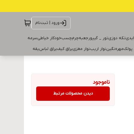
ورود | ثبت‌نام
ایدی
تکه دوزی
تور _ گیپور
جعبه
چرم
چسب
خودکار خیاطی
سرمه
 پولک
مهره
نگین
نوار اریب
نوار مغزی
یراق کیف
یراق لباس
یقه
ناموجود
دیدن محصولات مرتبط