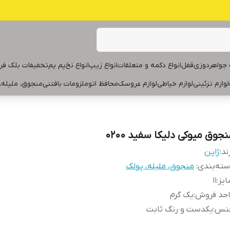
جواهردوزی
قفل
انواع دکمه و متعلقات
انواع زیپ
انواع نخ
پم پم
تخفیفات بلک فر
لوازم تزئینی
لوازم خیاطی
لوازم عروسک
محافظ اتو
ملزومات بافتنی
منجوق، ملیله،
جوق میوکی دلیکا سفید ۰۲۰۰
ند:
ژاپن
ته‌بندی
:
منجوق، ملیله، پولک
یز
:
۱۱
احد فروش
:
یک گرم
نس
:
یکدست و رنگ ثابت