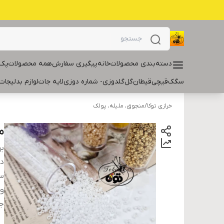
دسته‌بندی محصولات
خانه
پیگیری سفارش
همه محصولات
پک 
سگک
قیچی
قیطان
گل
گلدوزی- شماره دوزی
لایه جات
لوازم بدلیجات
خرازی توکا
/
منجوق، ملیله، پولک
من
بر
دس
سا
و
ج