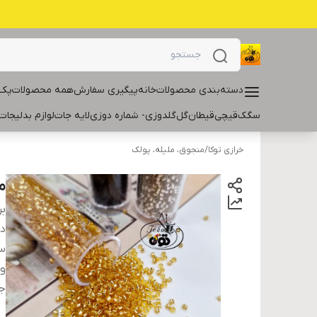
دسته‌بندی محصولات
خانه
پیگیری سفارش
همه محصولات
پک 
سگک
قیچی
قیطان
گل
گلدوزی- شماره دوزی
لایه جات
لوازم بدلیجات
خرازی توکا
/
منجوق، ملیله، پولک
من
بر
دس
سا
و
ج