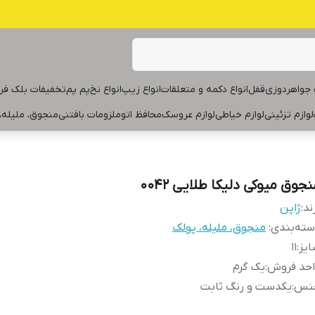
جواهردوزی
قفل
انواع دکمه و متعلقات
انواع زیپ
انواع نخ
پم پم
تخفیفات بلک فر
لوازم تزئینی
لوازم خیاطی
لوازم عروسک
محافظ اتو
ملزومات بافتنی
منجوق، ملیله،
جوق میوکی دلیکا طلایی ۰۰۴۲
ند:
ژاپن
ته‌بندی
:
منجوق، ملیله، پولک
یز
:
۱۱
احد فروش
:
یک گرم
نس
:
یکدست و رنگ ثابت