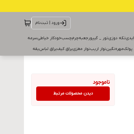
ورود | ثبت‌نام
ایدی
تکه دوزی
تور _ گیپور
جعبه
چرم
چسب
خودکار خیاطی
سرمه
 پولک
مهره
نگین
نوار اریب
نوار مغزی
یراق کیف
یراق لباس
یقه
ناموجود
دیدن محصولات مرتبط