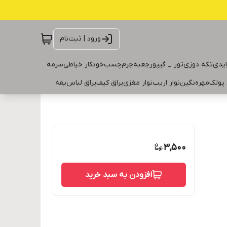
ورود | ثبت‌نام
ایدی
تکه دوزی
تور _ گیپور
جعبه
چرم
چسب
خودکار خیاطی
سرمه
 پولک
مهره
نگین
نوار اریب
نوار مغزی
یراق کیف
یراق لباس
یقه
3,500
افزودن به سبد خرید