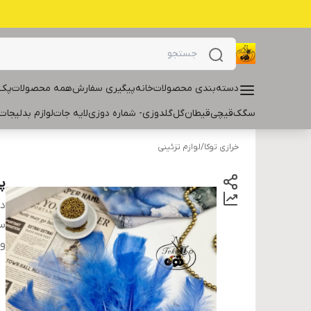
دسته‌بندی محصولات
خانه
پیگیری سفارش
همه محصولات
پک 
سگک
قیچی
قیطان
گل
گلدوزی- شماره دوزی
لایه جات
لوازم بدلیجات
خرازی توکا
/
لوازم تزئینی
پ
دس
سا
و