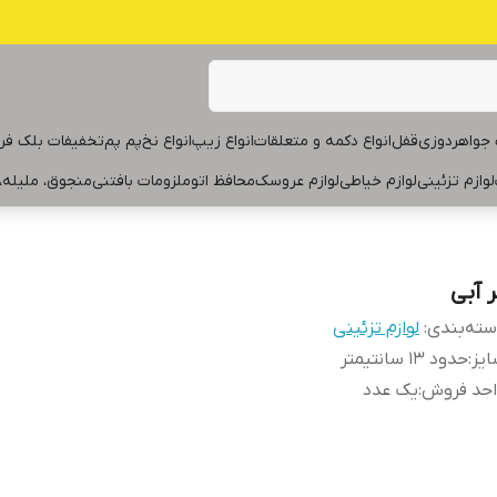
جواهردوزی
قفل
انواع دکمه و متعلقات
انواع زیپ
انواع نخ
پم پم
تخفیفات بلک فر
لوازم تزئینی
لوازم خیاطی
لوازم عروسک
محافظ اتو
ملزومات بافتنی
منجوق، ملیله،
ر آبی
ته‌بندی
:
لوازم تزئینی
یز
:
حدود ۱۳ سانتیمتر
احد فروش
:
یک عدد