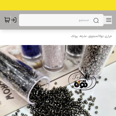
خرازی توکا
/
منجوق، ملیله، پولک