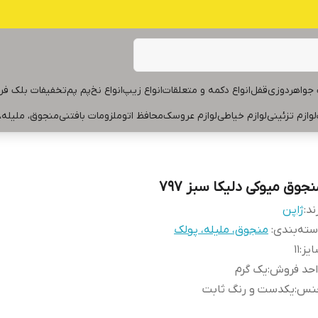
جواهردوزی
قفل
انواع دکمه و متعلقات
انواع زیپ
انواع نخ
پم پم
تخفیفات بلک فر
لوازم تزئینی
لوازم خیاطی
لوازم عروسک
محافظ اتو
ملزومات بافتنی
منجوق، ملیله،
جوق میوکی دلیکا سبز ۷۹۷
ند:
ژاپن
ته‌بندی
:
منجوق، ملیله، پولک
یز
:
۱۱
احد فروش
:
یک گرم
نس
:
یکدست و رنگ ثابت