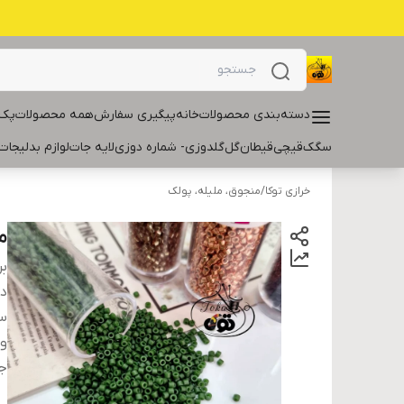
دسته‌بندی محصولات
خانه
پیگیری سفارش
همه محصولات
پک 
سگک
قیچی
قیطان
گل
گلدوزی- شماره دوزی
لایه جات
لوازم بدلیجات
خرازی توکا
/
منجوق، ملیله، پولک
من
بر
دس
سا
و
ج