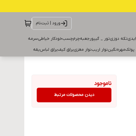
ورود | ثبت‌نام
ایدی
تکه دوزی
تور _ گیپور
جعبه
چرم
چسب
خودکار خیاطی
سرمه
 پولک
مهره
نگین
نوار اریب
نوار مغزی
یراق کیف
یراق لباس
یقه
ناموجود
دیدن محصولات مرتبط