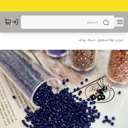
خرازی توکا
/
منجوق، ملیله، پولک